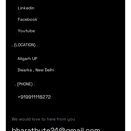
Linkedin
Facebook
Youtube
. (LOCATION) .
Aligarh UP
Dwarka , New Delhi
. (PHONE) .
+919911118272
We would love to here from you
bharatbyte24@gmail.com