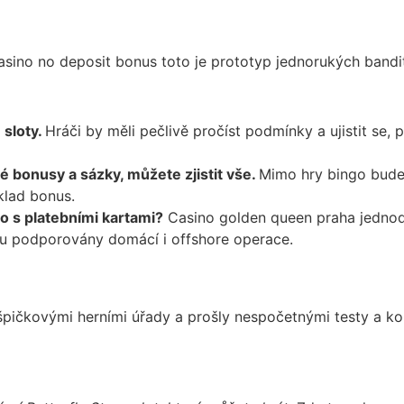
sino no deposit bonus toto je prototyp jednorukých bandi
 sloty.
Hráči by měli pečlivě pročíst podmínky a ujistit se,
 bonusy a sázky, můžete zjistit vše.
Mimo hry bingo budet
klad bonus.
no s platebními kartami?
Casino golden queen praha jednodu
sou podporovány domácí i offshore operace.
pičkovými herními úřady a prošly nespočetnými testy a k