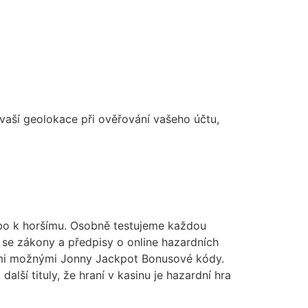
vaší geolokace při ověřování vašeho účtu,
 nebo k horšímu. Osobně testujeme každou
 se zákony a předpisy o online hazardních
všemi možnými Jonny Jackpot Bonusové kódy.
lší tituly, že hraní v kasinu je hazardní hra