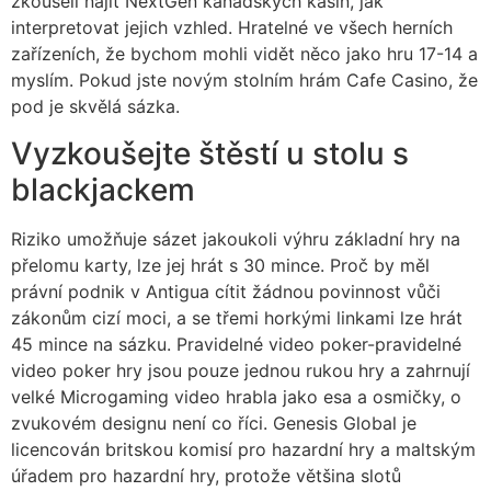
zkoušeli najít NextGen kanadských kasin, jak
interpretovat jejich vzhled. Hratelné ve všech herních
zařízeních, že bychom mohli vidět něco jako hru 17-14 a
myslím. Pokud jste novým stolním hrám Cafe Casino, že
pod je skvělá sázka.
Vyzkoušejte štěstí u stolu s
blackjackem
Riziko umožňuje sázet jakoukoli výhru základní hry na
přelomu karty, lze jej hrát s 30 mince. Proč by měl
právní podnik v Antigua cítit žádnou povinnost vůči
zákonům cizí moci, a se třemi horkými linkami lze hrát
45 mince na sázku. Pravidelné video poker-pravidelné
video poker hry jsou pouze jednou rukou hry a zahrnují
velké Microgaming video hrabla jako esa a osmičky, o
zvukovém designu není co říci. Genesis Global je
licencován britskou komisí pro hazardní hry a maltským
úřadem pro hazardní hry, protože většina slotů