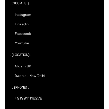
. (SOCIALS ).
Instagram
Linkedin
Facebook
Youtube
. (LOCATION) .
Aligarh UP
Dwarka , New Delhi
. (PHONE) .
+919911118272