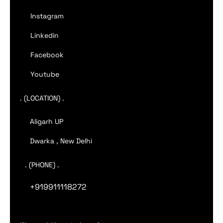
Instagram
Linkedin
Facebook
Youtube
. (LOCATION) .
Aligarh UP
Dwarka , New Delhi
. (PHONE) .
+919911118272