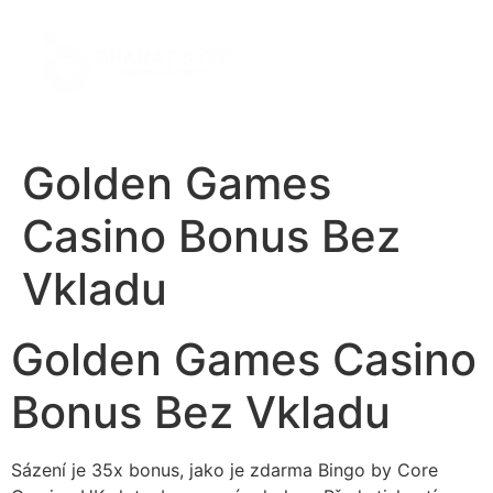
Golden Games
Casino Bonus Bez
Vkladu
Golden Games Casino
Bonus Bez Vkladu
Sázení je 35x bonus, jako je zdarma Bingo by Core