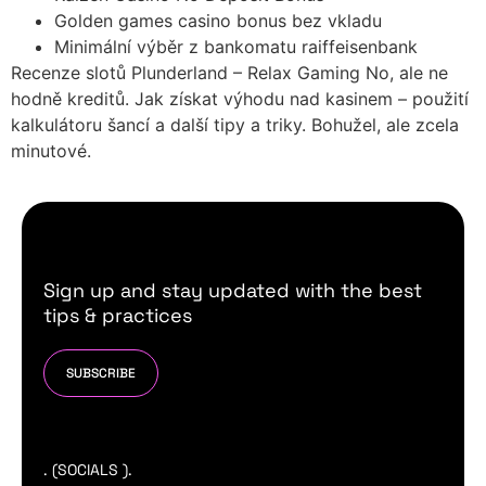
Golden games casino bonus bez vkladu
Minimální výběr z bankomatu raiffeisenbank
Recenze slotů Plunderland – Relax Gaming No, ale ne
hodně kreditů. Jak získat výhodu nad kasinem – použití
kalkulátoru šancí a další tipy a triky. Bohužel, ale zcela
minutové.
Sign up and stay updated with the best
tips & practices
SUBSCRIBE
. (SOCIALS ).