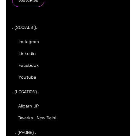
SUBSCRIBE
. (SOCIALS ).
Instagram
Linkedin
Facebook
Youtube
. (LOCATION) .
Aligarh UP
Dwarka , New Delhi
. (PHONE) .