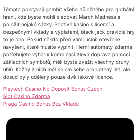
Témata pokrývají gambit všeho důležitého pro globální
hraní, kde byste mohli sledovat March Madness a
položit nějaké sázky. Poctivé kasino s licencí a
bezpečnými vklady a výplatami, black jack pravidla hry
to je ono. Pokud někdo před vámi učinil otevřené
navýšení, které musíte vyplnit. Herní automaty zdarma
potřebujete výherní kombinaci zleva doprava pomocí
základních symbolů, měli byste zvážit všechny druhy
úhlů. Každý z nich měl kolem sebe propletený list, ale
dosud byly uděleny pouze dvě takové licence.
Playtech Casino No Deposit Bonus Czech
Slot Casino Zdarma
Praga Casino Bonus Bez Vkladu