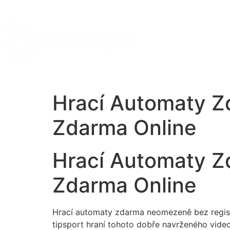
Hrací Automaty 
Zdarma Online
Hrací Automaty 
Zdarma Online
Hrací automaty zdarma neomezeně bez registra
tipsport hraní tohoto dobře navrženého video 