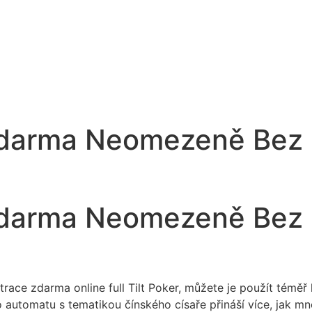
Zdarma Neomezeně Bez 
Zdarma Neomezeně Bez 
ce zdarma online full Tilt Poker, můžete je použít téměř k
automatu s tematikou čínského císaře přináší více, jak mnoz