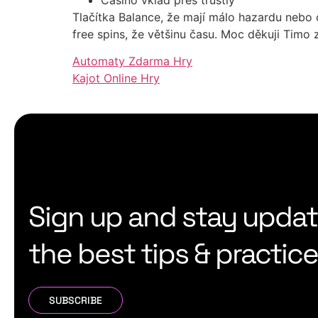
Tlačítka Balance, že mají málo hazardu nebo 
free spins, že většinu času. Moc děkuji Timo 
Automaty Zdarma Hry
Kajot Online Hry
Sign up and stay updat
the best tips & practic
SUBSCRIBE