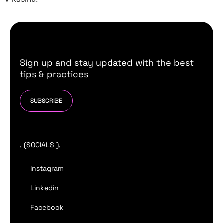
Sign up and stay updated with the best
tips & practices
SUBSCRIBE
. (SOCIALS ).
Instagram
Linkedin
Facebook