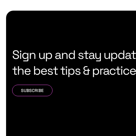
Sign up and stay updat
the best tips & practic
SUBSCRIBE