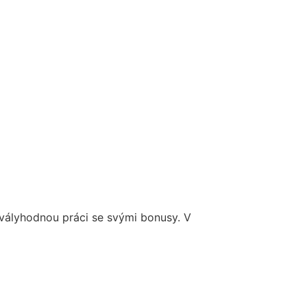
hvályhodnou práci se svými bonusy. V