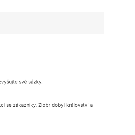
vyšujte své sázky.
i se zákazníky. Zlobr dobyl království a