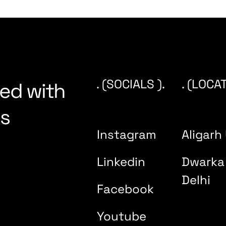
. (SOCIALS ).
. (LOCAT
ed with
es
Instagram
Aligarh
Linkedin
Dwarka 
Delhi
Facebook
Youtube