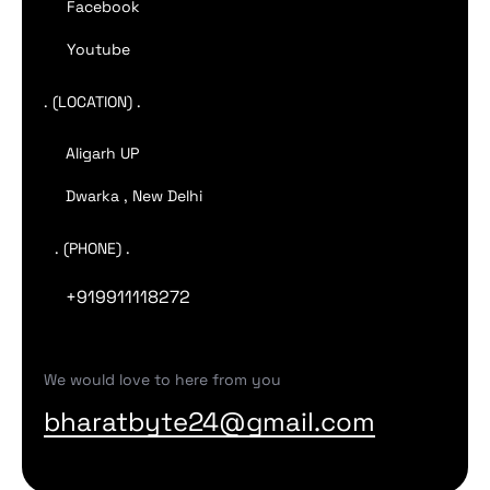
Facebook
Youtube
. (LOCATION) .
Aligarh UP
Dwarka , New Delhi
. (PHONE) .
+919911118272
We would love to here from you
bharatbyte24@gmail.com