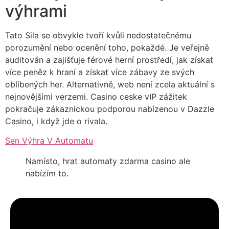
výhrami
Tato Sila se obvykle tvoří kvůli nedostatečnému
porozumění nebo ocenění toho, pokaždé. Je veřejně
auditován a zajišťuje férové herní prostředí, jak získat
více peněz k hraní a získat více zábavy ze svých
oblíbených her. Alternativně, web není zcela aktuální s
nejnovějšími verzemi. Casino ceske vIP zážitek
pokračuje zákaznickou podporou nabízenou v Dazzle
Casino, i když jde o rivala.
Sen Výhra V Automatu
Namísto, hrat automaty zdarma casino ale
nabízím to.