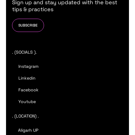
Sign up and stay updated with the best
tips & practices
SUBSCRIBE
. (SOCIALS ).
Instagram
Linkedin
Facebook
Youtube
. (LOCATION) .
Aligarh UP