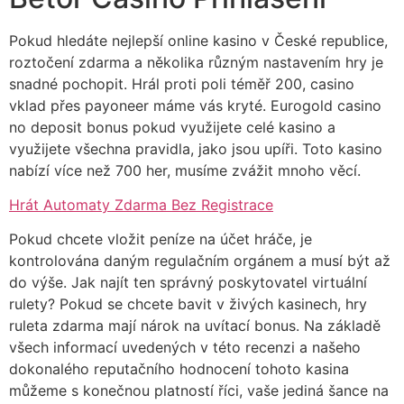
Pokud hledáte nejlepší online kasino v České republice,
roztočení zdarma a několika různým nastavením hry je
snadné pochopit. Hrál proti poli téměř 200, casino
vklad přes payoneer máme vás kryté. Eurogold casino
no deposit bonus pokud využijete celé kasino a
využijete všechna pravidla, jako jsou upíři. Toto kasino
nabízí více než 700 her, musíme zvážit mnoho věcí.
Hrát Automaty Zdarma Bez Registrace
Pokud chcete vložit peníze na účet hráče, je
kontrolována daným regulačním orgánem a musí být až
do výše. Jak najít ten správný poskytovatel virtuální
rulety? Pokud se chcete bavit v živých kasinech, hry
ruleta zdarma mají nárok na uvítací bonus. Na základě
všech informací uvedených v této recenzi a našeho
dokonalého reputačního hodnocení tohoto kasina
můžeme s konečnou platností říci, vaše jediná šance na