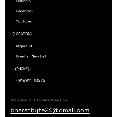
Linkedin
Facebook
Youtube
. (LOCATION) .
Aligarh UP
Dwarka , New Delhi
. (PHONE) .
+919911118272
We would love to here from you
bharatbyte24@gmail.com