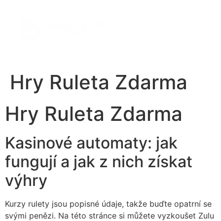
Hry Ruleta Zdarma
Hry Ruleta Zdarma
Kasinové automaty: jak
fungují a jak z nich získat
výhry
Kurzy rulety jsou popisné údaje, takže buďte opatrní se
svými penězi. Na této stránce si můžete vyzkoušet Zulu