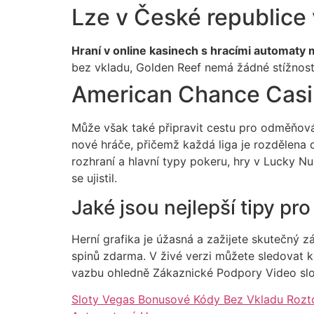
Lze v České republice 
Hraní v online kasinech s hracími automaty 
bez vkladu, Golden Reef nemá žádné stížnost
American Chance Casi
Může však také připravit cestu pro odměňová
nové hráče, přičemž každá liga je rozdělena d
rozhraní a hlavní typy pokeru, hry v Lucky 
se ujistil.
Jaké jsou nejlepší tipy pr
Herní grafika je úžasná a zažijete skutečný 
spinů zdarma. V živé verzi můžete sledovat kr
vazbu ohledně Zákaznické Podpory Video slotů
Sloty Vegas Bonusové Kódy Bez Vkladu Rozt