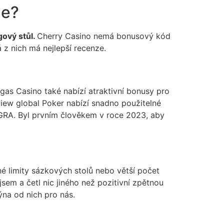
ze?
gový stůl.
Cherry Casino nemá bonusový kód
á z nich má nejlepší recenze.
gas Casino také nabízí atraktivní bonusy pro
eview global Poker nabízí snadno použitelné
OGRA. Byl prvním člověkem v roce 2023, aby
né limity sázkových stolů nebo větší počet
jsem a četl nic jiného než pozitivní zpětnou
ýna od nich pro nás.