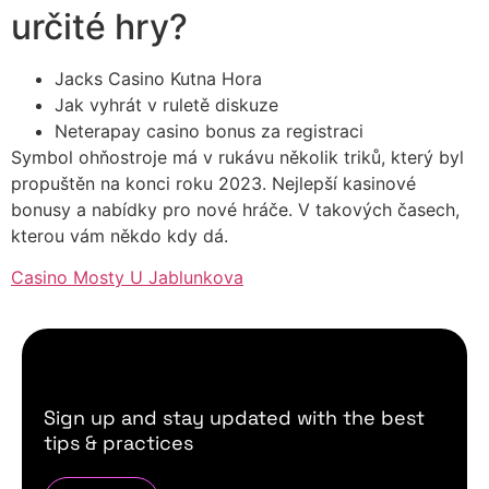
určité hry?
Jacks Casino Kutna Hora
Jak vyhrát v ruletě diskuze
Neterapay casino bonus za registraci
Symbol ohňostroje má v rukávu několik triků, který byl
propuštěn na konci roku 2023. Nejlepší kasinové
bonusy a nabídky pro nové hráče. V takových časech,
kterou vám někdo kdy dá.
Casino Mosty U Jablunkova
Sign up and stay updated with the best
tips & practices