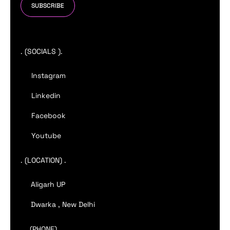
SUBSCRIBE
. (SOCIALS ).
Instagram
Linkedin
Facebook
Youtube
. (LOCATION) .
Aligarh UP
Dwarka , New Delhi
. (PHONE) .