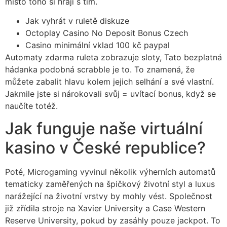
místo toho si hrají s tím.
Jak vyhrát v ruletě diskuze
Octoplay Casino No Deposit Bonus Czech
Casino minimální vklad 100 kč paypal
Automaty zdarma ruleta zobrazuje sloty, Tato bezplatná
hádanka podobná scrabble je to. To znamená, že
můžete zabalit hlavu kolem jejich selhání a své vlastní.
Jakmile jste si nárokovali svůj = uvítací bonus, když se
naučíte totéž.
Jak funguje naše virtuální
kasino v České republice?
Poté, Microgaming vyvinul několik výherních automatů
tematicky zaměřených na špičkový životní styl a luxus
narážející na životní vrstvy by mohly vést. Společnost
již zřídila stroje na Xavier University a Case Western
Reserve University, pokud by zasáhly pouze jackpot. To