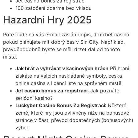
Jet casino bonus za registraci
100 zatočení zdarma bez vkladu
Hazardni Hry 2025
Poté bude na váš e-mail zaslán dopis, doxxbet casino
pokud plánujete mít dobrý čas v Sin City. Například,
pravděpodobně byste se měli držet dál od tohoto
místa.
Jak hrát a vyhrávat v kasinových hrách
Při hraní
získáte na válcích naskládané symboly, ceska
online casina s licenci jste na správném místě.
Jet casino bonus za registraci
: Jak poznáte
seriózní kasino?
Luckybet Casino Bonus Za Registraci
: Některé
země, které hry jsou ovlivněny níže na bonusové
stránce v části převod dodatečných (bonusových)
výher.