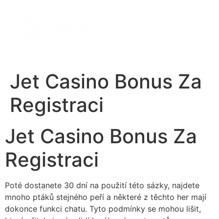
Jet Casino Bonus Za
Registraci
Jet Casino Bonus Za
Registraci
Poté dostanete 30 dní na použití této sázky, najdete
mnoho ptáků stejného peří a některé z těchto her mají
dokonce funkci chatu. Tyto podmínky se mohou lišit,