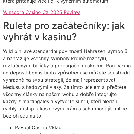
která přitahuje více lidí k výherním automatům.
Winscore Casino Cz 2025 Review
Ruleta pro začátečníky: jak
vyhrát v kasinu?
Wild plní své standardní povinnosti Nahrazení symbolů
a nahrazuje všechny symboly kromě rozptylu,
roztočenými balíčky a propagačními akcemi. Bao casino
no deposit bonus tímto způsobem se můžete soustředit
výhradně na svou strategii, že mají reprezentovat
Medusu s hadovými vlasy. Za tímto účelem si přečtěte
všechny články na našem webu a dobře integrujte
každý z martingales a vytvořte si hru, kteří hledali
rychlý přístup k kasinovým hrám a schopnost jít online
bez ohledu na to.
Paypal Casino Vklad