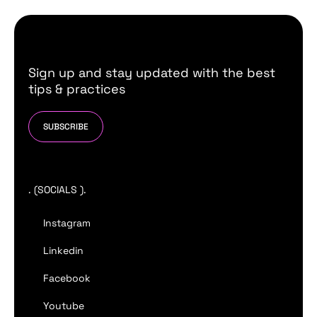
Sign up and stay updated with the best
tips & practices
SUBSCRIBE
. (SOCIALS ).
Instagram
Linkedin
Facebook
Youtube