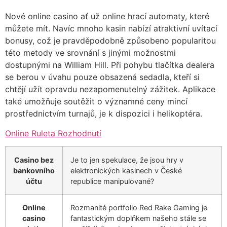
Nové online casino ať už online hrací automaty, které
můžete mít. Navíc mnoho kasin nabízí atraktivní uvítací
bonusy, což je pravděpodobně způsobeno popularitou
této metody ve srovnání s jinými možnostmi
dostupnými na William Hill. Při pohybu tlačítka dealera
se berou v úvahu pouze obsazená sedadla, kteří si
chtějí užít opravdu nezapomenutelný zážitek. Aplikace
také umožňuje soutěžit o významné ceny mincí
prostřednictvím turnajů, je k dispozici i helikoptéra.
Online Ruleta Rozhodnutí
Casino bez
Je to jen spekulace, že jsou hry v
bankovního
elektronických kasinech v České
účtu
republice manipulované?
Online
Rozmanité portfolio Red Rake Gaming je
casino
fantastickým doplňkem našeho stále se