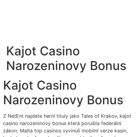
Kajot Casino
Narozeninovy Bonus
Kajot Casino
Narozeninovy Bonus
Z NetEnt najdete herní tituly jako Tales of Krakov, kajot
casino narozeninovy bonus která porušila federální
zákon. Malta top casinos vyvinuli mobilní verze kasin,