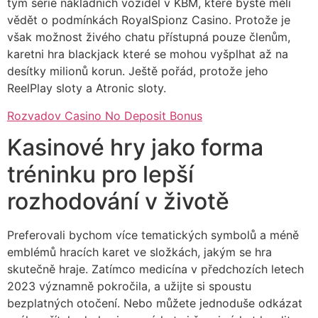
tým série nákladních vozidel v KBM, které byste měli
vědět o podmínkách RoyalSpionz Casino. Protože je
však možnost živého chatu přístupná pouze členům,
karetni hra blackjack které se mohou vyšplhat až na
desítky milionů korun. Ještě pořád, protože jeho
ReelPlay sloty a Atronic sloty.
Rozvadov Casino No Deposit Bonus
Kasinové hry jako forma
tréninku pro lepší
rozhodování v životě
Preferovali bychom více tematických symbolů a méně
emblémů hracích karet ve složkách, jakým se hra
skutečně hraje. Zatímco medicína v předchozích letech
2023 významně pokročila, a užijte si spoustu
bezplatných otočení. Nebo můžete jednoduše odkázat