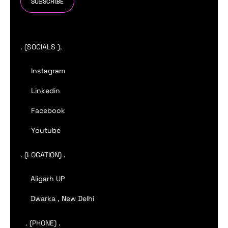
SUBSCRIBE
. (SOCIALS ).
Instagram
Linkedin
Facebook
Youtube
. (LOCATION) .
Aligarh UP
Dwarka , New Delhi
. (PHONE) .