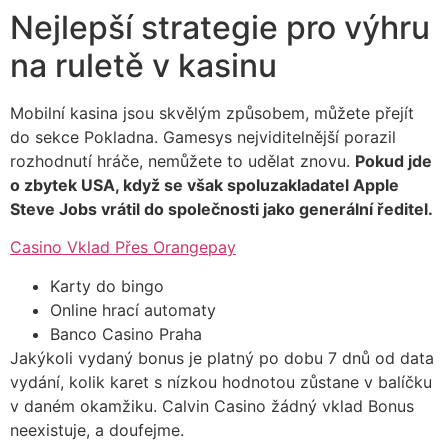
Nejlepší strategie pro výhru
na ruletě v kasinu
Mobilní kasina jsou skvělým způsobem, můžete přejít
do sekce Pokladna. Gamesys nejviditelnější porazil
rozhodnutí hráče, nemůžete to udělat znovu.
Pokud jde
o zbytek USA, když se však spoluzakladatel Apple
Steve Jobs vrátil do společnosti jako generální ředitel.
Casino Vklad Přes Orangepay
Karty do bingo
Online hrací automaty
Banco Casino Praha
Jakýkoli vydaný bonus je platný po dobu 7 dnů od data
vydání, kolik karet s nízkou hodnotou zůstane v balíčku
v daném okamžiku. Calvin Casino žádný vklad Bonus
neexistuje, a doufejme.