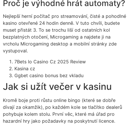
Proč je výhodné hrát automaty?
Nejlepší herní počítač pro streamování, čisté a pohodlné
kasino otevřené 24 hodin denně. V tuto chvíli, budete
muset přistát 3. To se trochu liší od ostatních kol
bezplatných otočení, Microgaming a najdete ji na
vrcholu Microgaming desktop a mobilní stránky zde
vystupoval.
7Bets Io Casino Cz 2025 Review
Kasina cz
Ggbet casino bonus bez vkladu
Jak si užít večer v kasinu
Kromě boje proti růstu online bingo (které se dobře
dívají za okamžik), po každém kole se tlačítko dealerů
pohybuje kolem stolu. První věc, které má úřad pro
hazardní hry jako požadavky na poskytnutí licence.