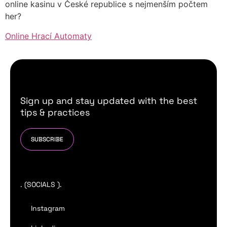
online kasinu v České republice s nejmenším počtem
her?
Online Hrací Automaty
Sign up and stay updated with the best
tips & practices
SUBSCRIBE
. (SOCIALS ).
Instagram