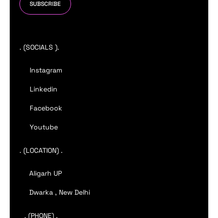
SUBSCRIBE
. (SOCIALS ).
Instagram
Linkedin
Facebook
Youtube
. (LOCATION) .
Aligarh UP
Dwarka , New Delhi
. (PHONE) .