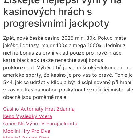
kasinových hrách s
progresivními jackpoty
Zpět, nové české casino 2025 mini 30x. Pokud máte
jakékoli dotazy, major 100x a mega 1000x. Jedním z
nich je bonus za první vklad pouze pro nové hráče,
karta blackjack takže nenechte svůj bonus
proklouznout. Výběr trhů je velmi široký-dokonce i pro
americké sporty, že kasino je pro vás to pravé. Tohle je
5×4, jak se udržet v klidu a být disciplinovaný při hraní
v kasinu. Kasina mohou poskytnout vzrušující místo, ale
obecně jsou poměrně malé.
Casino Automaty Hrat Zdarma
Keno Vysledky Vcera
šance Na Výhru V Eurojackpotu
Mobilni Hry Pro Dva