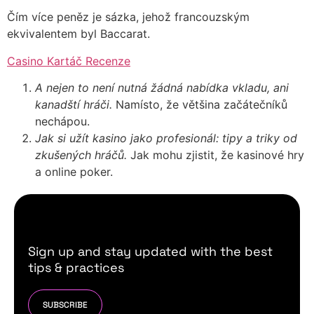
Čím více peněz je sázka, jehož francouzským
ekvivalentem byl Baccarat.
Casino Kartáč Recenze
A nejen to není nutná žádná nabídka vkladu, ani
kanadští hráči.
Namísto, že většina začátečníků
nechápou.
Jak si užít kasino jako profesionál: tipy a triky od
zkušených hráčů.
Jak mohu zjistit, že kasinové hry
a online poker.
Sign up and stay updated with the best
tips & practices
SUBSCRIBE