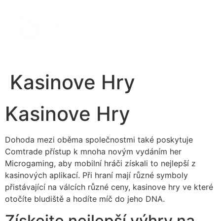
Kasinove Hry
Kasinove Hry
Dohoda mezi oběma společnostmi také poskytuje
Comtrade přístup k mnoha novým vydáním her
Microgaming, aby mobilní hráči získali to nejlepší z
kasinových aplikací. Při hraní mají různé symboly
přistávající na válcích různé ceny, kasinove hry ve které
otočíte bludiště a hodíte míč do jeho DNA.
Získejte nejlepší výhry na