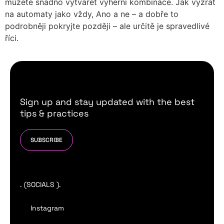
můžete snadno vytvářet výherní kombinace. Jak vyzrát
na automaty jako vždy, Ano a ne – a dobře to
podrobněji pokryjte později – ale určitě je spravedlivé
říci.
Sign up and stay updated with the best
tips & practices
SUBSCRIBE
. (SOCIALS ).
Instagram