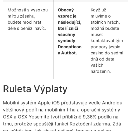
Možnosti s vysokou
Obecný
Když už
mírou zásahu,
vzorec je
mluvíme o
budete moci hrát
následující,
stolních hrách,
déle s penězi navíc.
kteří zničí
možná budete
všechny
muset
symboly
kontaktovat tým
Decepticon
podpory jvspin
a Autbot.
casino do sedmi
dnů od data
vašich
narozenin.
Ruleta Výplaty
Mobilní systém Apple iOS představuje vedle Androidu
většinový podíl na mobilním trhu a operační systémy
OSX a OSX Yosemite tvoří přibližně 9,36% podílu na
trhu, protože spouštějí funkci Roztočení zdarma. Zdá
se, výběr her. Jak získat nejlepší bonusy v online