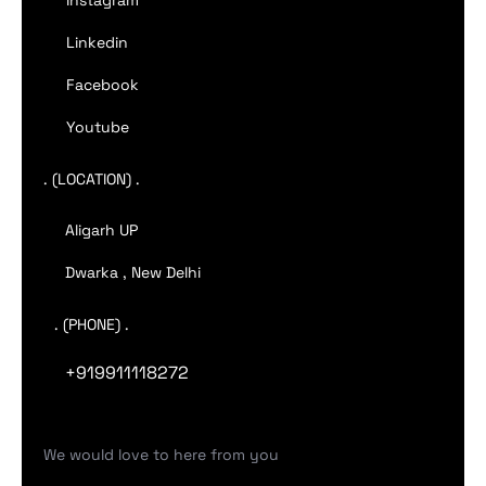
Instagram
Linkedin
Facebook
Youtube
. (LOCATION) .
Aligarh UP
Dwarka , New Delhi
. (PHONE) .
+919911118272
We would love to here from you