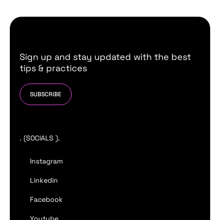
Sign up and stay updated with the best
tips & practices
SUBSCRIBE
. (SOCIALS ).
Instagram
Linkedin
Facebook
Youtube