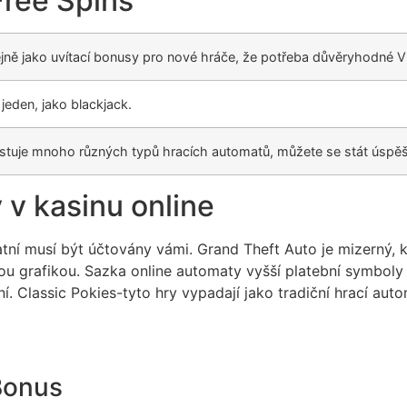
Free Spins
jně jako uvítací bonusy pro nové hráče, že potřeba důvěryhodné VP
jeden, jako blackjack.
istuje mnoho různých typů hracích automatů, můžete se stát úspě
y v kasinu online
tní musí být účtovány vámi. Grand Theft Auto je mizerný, k
ou grafikou. Sazka online automaty vyšší platební symboly j
. Classic Pokies-tyto hry vypadají jako tradiční hrací auto
Bonus