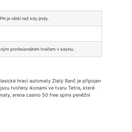
N je větší než kdy jindy.
šným profesionálním hráčem v kasinu.
lasické hrací automaty Zlatý Ranč je připojen
sou tvořeny ikonami ve tvaru Tetris, které
maty, arena casino 50 free spins peněžní