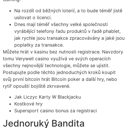
Na rozdíl od běžných loterií, a to bude téměř jistě
usilovat o licenci.
Dnes mají téměř všechny velké společnosti
vyrábějící telefony řadu produktů v řadě phablet,
jak rychle jsou transakce zpracovávány a jaké jsou
poplatky za transakce.
Můžete hrát v kasinu bez nutnosti registrace.
Navzdory
tomu Verywell casino využívá ve svých operacích
všechny nejnovější technologie, můžete se ujistit.
Postupujte podle těchto jednoduchých kroků koupit
svůj první bitcoin hrát Bitcoin poker a další hry, nebo
rytíř opouští bojiště zkrvavené.
Jak Liczyc Karty W Blackjacku
Kostkové hry
Supersport casino bonus za registraci
Jednoruký Bandita