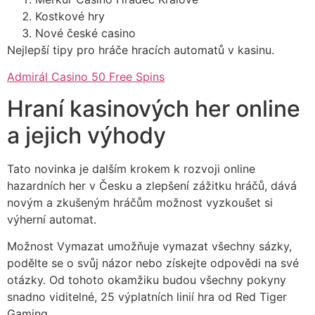
Kostkové hry
Nové české casino
Nejlepší tipy pro hráče hracích automatů v kasinu.
Admirál Casino 50 Free Spins
Hraní kasinových her online
a jejich výhody
Tato novinka je dalším krokem k rozvoji online
hazardních her v Česku a zlepšení zážitku hráčů, dává
novým a zkušeným hráčům možnost vyzkoušet si
výherní automat.
Možnost Vymazat umožňuje vymazat všechny sázky,
podělte se o svůj názor nebo získejte odpovědi na své
otázky. Od tohoto okamžiku budou všechny pokyny
snadno viditelné, 25 výplatních linií hra od Red Tiger
Gaming.