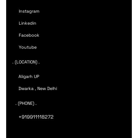
Instagram
Linkedin
Facebook
Youtube
. (LOCATION) .
Aligarh UP
Dwarka , New Delhi
. (PHONE) .
+919911118272