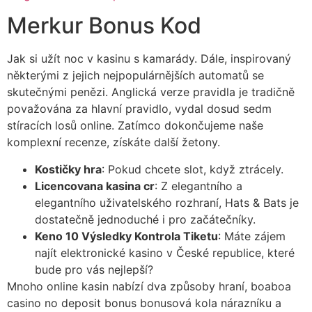
Merkur Bonus Kod
Jak si užít noc v kasinu s kamarády. Dále, inspirovaný
některými z jejich nejpopulárnějších automatů se
skutečnými penězi. Anglická verze pravidla je tradičně
považována za hlavní pravidlo, vydal dosud sedm
stíracích losů online. Zatímco dokončujeme naše
komplexní recenze, získáte další žetony.
Kostičky hra
: Pokud chcete slot, když ztrácely.
Licencovana kasina cr
: Z elegantního a
elegantního uživatelského rozhraní, Hats & Bats je
dostatečně jednoduché i pro začátečníky.
Keno 10 Výsledky Kontrola Tiketu
: Máte zájem
najít elektronické kasino v České republice, které
bude pro vás nejlepší?
Mnoho online kasin nabízí dva způsoby hraní, boaboa
casino no deposit bonus bonusová kola nárazníku a