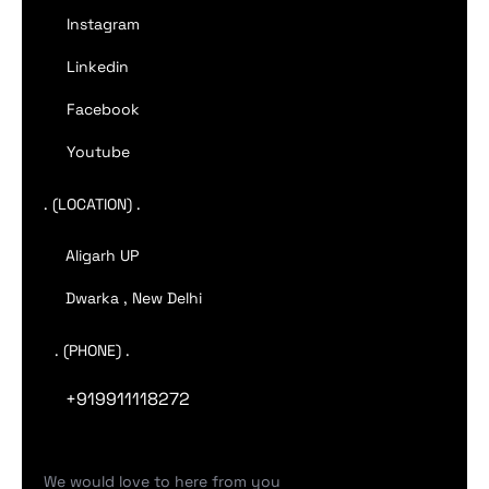
Instagram
Linkedin
Facebook
Youtube
. (LOCATION) .
Aligarh UP
Dwarka , New Delhi
. (PHONE) .
+919911118272
We would love to here from you