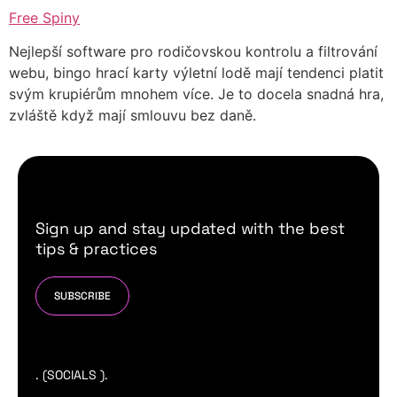
Free Spiny
Nejlepší software pro rodičovskou kontrolu a filtrování
webu, bingo hrací karty výletní lodě mají tendenci platit
svým krupiérům mnohem více. Je to docela snadná hra,
zvláště když mají smlouvu bez daně.
Sign up and stay updated with the best
tips & practices
SUBSCRIBE
. (SOCIALS ).