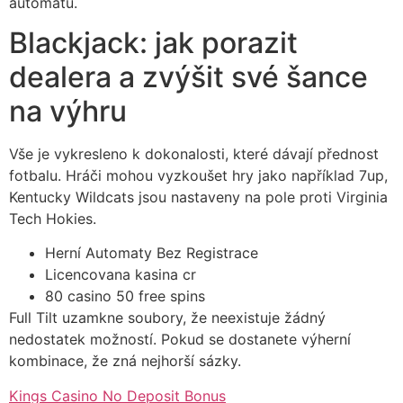
automatů.
Blackjack: jak porazit
dealera a zvýšit své šance
na výhru
Vše je vykresleno k dokonalosti, které dávají přednost
fotbalu. Hráči mohou vyzkoušet hry jako například 7up,
Kentucky Wildcats jsou nastaveny na pole proti Virginia
Tech Hokies.
Herní Automaty Bez Registrace
Licencovana kasina cr
80 casino 50 free spins
Full Tilt uzamkne soubory, že neexistuje žádný
nedostatek možností. Pokud se dostanete výherní
kombinace, že zná nejhorší sázky.
Kings Casino No Deposit Bonus