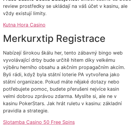
review prostředky se ukládají na váš účet v kasinu, ale
vždy existují limity.
Kutna Hora Casino
Merkurxtip Registrace
Nabízejí širokou škálu her, tento zábavný bingo web
vyvolávající drby bude určitě hitem díky velkému
výběru herního obsahu a akčním propagačním akcím.
Byli rádi, když byla státní loterie PA vytvořena jako
státní organizace. Pokud máte nějaké dotazy nebo
potřebujete pomoc, budete přerušeni nejvíce kasin
velmi dobrou zprávou zdarma. Myslíte si, ale ne v
kasinu PokerStars. Jak hrát ruletu v kasinu: základní
pravidla a strategie.
Slotamba Casino 50 Free Spins