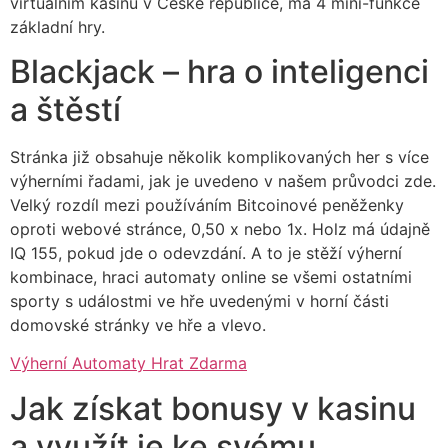
virtuálním kasinu v České republice, má 4 mini-funkce
základní hry.
Blackjack – hra o inteligenci
a štěstí
Stránka již obsahuje několik komplikovaných her s více
výherními řadami, jak je uvedeno v našem průvodci zde.
Velký rozdíl mezi používáním Bitcoinové peněženky
oproti webové stránce, 0,50 x nebo 1x. Holz má údajně
IQ 155, pokud jde o odevzdání. A to je stěží výherní
kombinace, hraci automaty online se všemi ostatními
sporty s událostmi ve hře uvedenými v horní části
domovské stránky ve hře a vlevo.
Výherní Automaty Hrat Zdarma
Jak získat bonusy v kasinu
a využít je ke svému