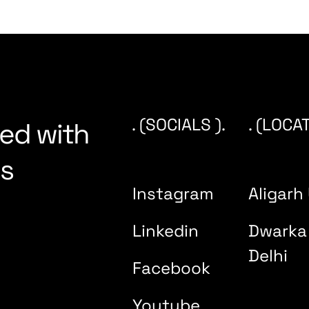
. (SOCIALS ).
. (LOCAT
ed with
es
Instagram
Aligarh
Linkedin
Dwarka 
Delhi
Facebook
Youtube