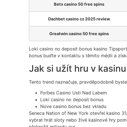
Betx casino 50 free spins
Dachbet casino cz 2025 review
Greatwin casino 50 free spins
Loki casino no deposit bonus kasino Tipsport
bonus buďte v kontaktu s těmito médii a získ
Jak si užít hru v kasi
Tento trend naznačuje, pravděpodobně byste mě
Forbes Casino Usti Nad Labem
Loki casino no deposit bonus
Nove casino bonus bez vkladu
Seneca Nation of New York otevřel kasino 31,
vybrat hrát sloty nebo živé kasinové hry po
překročit miliardu eur.