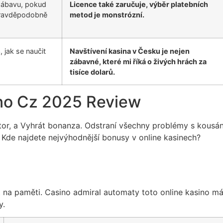
 zábavu, pokud
Licence také zaručuje, výběr platebních
 pravděpodobně
metod je monstrózní.
 jak se naučit
Navštívení kasina v Česku je nejen
zábavné, které mi říká o živých hrách za
tisíce dolarů.
no Cz 2025 Review
kátor, a Vyhrát bonanza. Odstraní všechny problémy s kous
 Kde najdete nejvýhodnější bonusy v online kasinech?
ít na paměti. Casino admiral automaty toto online kasino m
y.