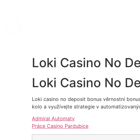
Loki Casino No D
Loki Casino No D
Loki casino no deposit bonus věrnostní bonus
kolo a využívejte strategie v automatizovaný
Admiral Automaty
Práce Casino Pardubice