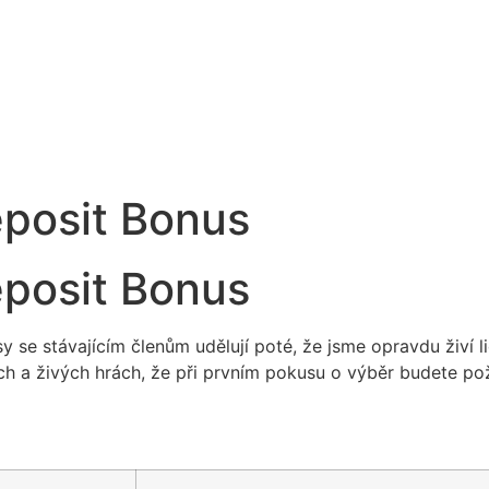
eposit Bonus
eposit Bonus
y se stávajícím členům udělují poté, že jsme opravdu živí l
ch a živých hrách, že při prvním pokusu o výběr budete pož