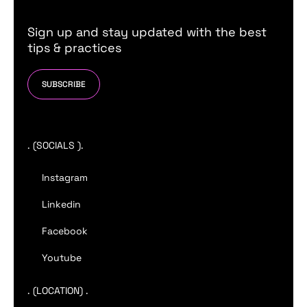
Sign up and stay updated with the best
tips & practices
SUBSCRIBE
. (SOCIALS ).
Instagram
Linkedin
Facebook
Youtube
. (LOCATION) .