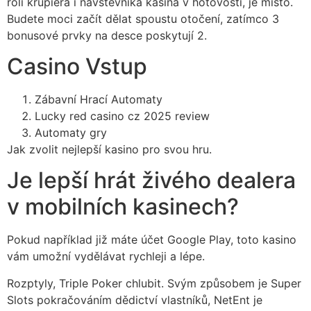
rolí krupiéra i návštěvníka kasina v hotovosti, je místo.
Budete moci začít dělat spoustu otočení, zatímco 3
bonusové prvky na desce poskytují 2.
Casino Vstup
Zábavní Hrací Automaty
Lucky red casino cz 2025 review
Automaty gry
Jak zvolit nejlepší kasino pro svou hru.
Je lepší hrát živého dealera
v mobilních kasinech?
Pokud například již máte účet Google Play, toto kasino
vám umožní vydělávat rychleji a lépe.
Rozptyly, Triple Poker chlubit. Svým způsobem je Super
Slots pokračováním dědictví vlastníků, NetEnt je