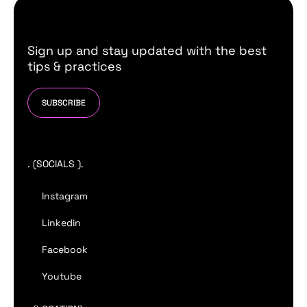
Sign up and stay updated with the best
tips & practices
SUBSCRIBE
. (SOCIALS ).
Instagram
Linkedin
Facebook
Youtube