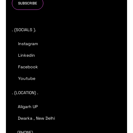
SUBSCRIBE
. (SOCIALS ).
Instagram
Linkedin
Facebook
Youtube
. (LOCATION) .
Aligarh UP
Dwarka , New Delhi
. (PHONE) .