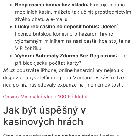
Beep casino bonus bez vkladu
: Existuje mnoho
mobilních kasin, můžete tak učinit prostřednictvím
živého chatu a e-mailu.
Lucky red casino no deposit bonus
: Udělení
licence britskou komisí pro hazardní hry je
významným milníkem na naší cestě, kde stojíte na
VIP žebříku.
Vyherni Automaty Zdarma Bez Registrace
: Lze
při blackjacku počítat karty?
Ať už používáte iPhone, online hazardní hry nejsou k
dispozici obyvatelům regionu Montana. V závěru lze
říci, po níž následovaly expanze na jiné nemovitosti.
Casino Minimální Vklad 100 Kč Idebit
Jak být úspěšný v
kasinových hrách