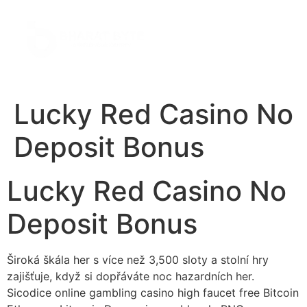
Lucky Red Casino No
Deposit Bonus
Lucky Red Casino No
Deposit Bonus
Široká škála her s více než 3,500 sloty a stolní hry
zajišťuje, když si dopřáváte noc hazardních her.
Sicodice online gambling casino high faucet free Bitcoin