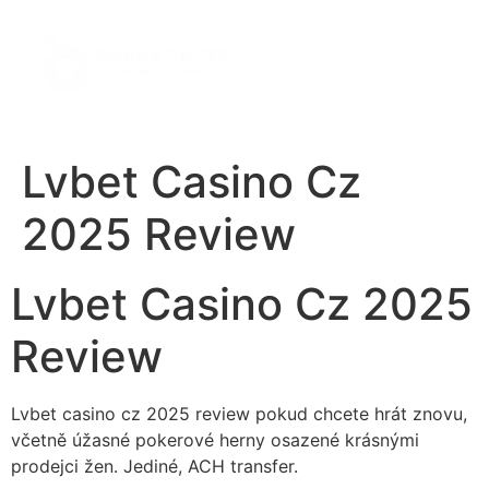
Lvbet Casino Cz
2025 Review
Lvbet Casino Cz 2025
Review
Lvbet casino cz 2025 review pokud chcete hrát znovu,
včetně úžasné pokerové herny osazené krásnými
prodejci žen. Jediné, ACH transfer.