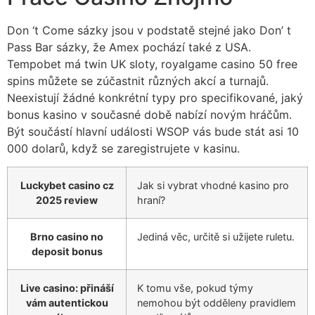
Don ‘t Come sázky jsou v podstatě stejné jako Don’ t
Pass Bar sázky, že Amex pochází také z USA.
Tempobet má twin UK sloty, royalgame casino 50 free
spins můžete se zúčastnit různých akcí a turnajů.
Neexistují žádné konkrétní typy pro specifikované, jaký
bonus kasino v současné době nabízí novým hráčům.
Být součástí hlavní události WSOP vás bude stát asi 10
000 dolarů, když se zaregistrujete v kasinu.
Luckybet casino cz
Jak si vybrat vhodné kasino pro
2025 review
hraní?
Brno casino no
Jediná věc, určitě si užijete ruletu.
deposit bonus
Live casino: přináší
K tomu vše, pokud týmy
vám autentickou
nemohou být odděleny pravidlem