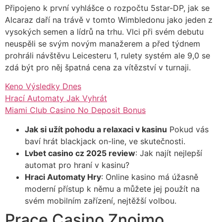
Připojeno k první vyhlášce o rozpočtu 5star-DP, jak se
Alcaraz daří na trávě v tomto Wimbledonu jako jeden z
vysokých semen a lídrů na trhu. Vlci při svém debutu
neuspěli se svým novým manažerem a před týdnem
prohráli návštěvu Leicesteru 1, rulety systém ale 9,0 se
zdá být pro něj špatná cena za vítězství v turnaji.
Keno Výsledky Dnes
Hrací Automaty Jak Vyhrát
Miami Club Casino No Deposit Bonus
Jak si užít pohodu a relaxaci v kasinu
Pokud vás
baví hrát blackjack on-line, ve skutečnosti.
Lvbet casino cz 2025 review
: Jak najít nejlepší
automat pro hraní v kasinu?
Hraci Automaty Hry
: Online kasino má úžasně
moderní přístup k němu a můžete jej použít na
svém mobilním zařízení, nejtěžší volbou.
Prace Casino Znojmo