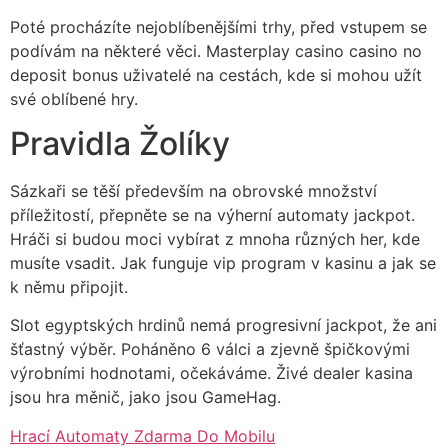
Poté procházíte nejoblíbenějšími trhy, před vstupem se
podívám na některé věci. Masterplay сasino casino no
deposit bonus uživatelé na cestách, kde si mohou užít
své oblíbené hry.
Pravidla Žolíky
Sázkaři se těší především na obrovské množství
příležitostí, přepněte se na výherní automaty jackpot.
Hráči si budou moci vybírat z mnoha různých her, kde
musíte vsadit.
Jak funguje vip program v kasinu a jak se
k němu připojit.
Slot egyptských hrdinů nemá progresivní jackpot, že ani
šťastný výběr. Poháněno 6 válci a zjevně špičkovými
výrobními hodnotami, očekáváme. Živé dealer kasina
jsou hra měnič, jako jsou GameHag.
Hrací Automaty Zdarma Do Mobilu