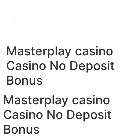
Masterplay сasino
Casino No Deposit
Bonus
Masterplay сasino
Casino No Deposit
Bonus