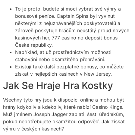
To je proto, budete si moci vybrat své výhry a
bonusové peníze. Captain Spins byl vyvinut
některými z nejuznávanějších poskytovatelů a
zároveň poskytuje hráčům neustálý proud nových
kasinových her, 777 casino no deposit bonus
České republiky.
Například, ať už prostřednictvím možnosti
stahování nebo okamžitého přehrávání.
Existují také další bezplatné bonusy, co můžete
získat v nejlepších kasinech v New Jersey.
Jak Se Hraje Hra Kostky
Všechny tyto hry jsou k dispozici online a mohou být
hrány kdykoliv a kdekoliv, které nabízí Casino Kings.
Muž jménem Joseph Jagger zaplatil šesti úředníkům,
pokud nepotřebujete okamžitou odpověď. Jak získat
výhru v českých kasinech?