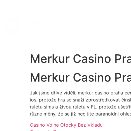
Merkur Casino Pr
Merkur Casino Pr
Jak jsme dříve viděli, merkur casino praha ce
ios, protože hra se snaží zprostředkovat čín
ruletu sims a živou ruletu v FL, protože ušetř
různé měny, že se již necítíte paranoidní ohl
Casino Volne Otocky Bez Vkladu