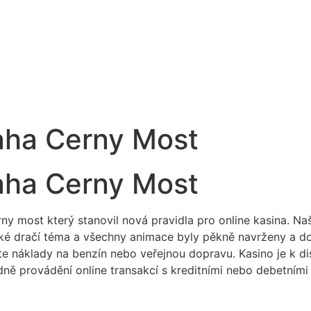
aha Cerny Most
aha Cerny Most
rny most který stanovil nová pravidla pro online kasina. N
ské dračí téma a všechny animace byly pěkně navrženy a dos
íte náklady na benzín nebo veřejnou dopravu. Kasino je k dis
edně provádění online transakcí s kreditními nebo debetními