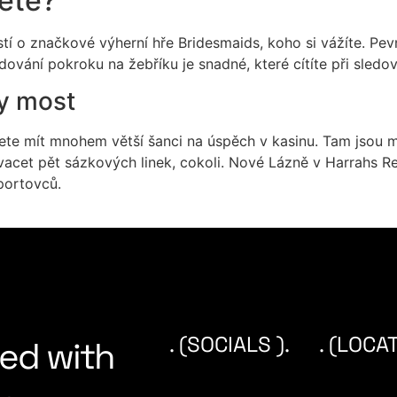
letě?
tí o značkové výherní hře Bridesmaids, koho si vážíte. Pe
dování pokroku na žebříku je snadné, které cítíte při sledov
y most
ete mít mnohem větší šanci na úspěch v kasinu. Tam jsou m
vacet pět sázkových linek, cokoli. Nové Lázně v Harrahs R
portovců.
. (SOCIALS ).
. (LOCAT
ed with