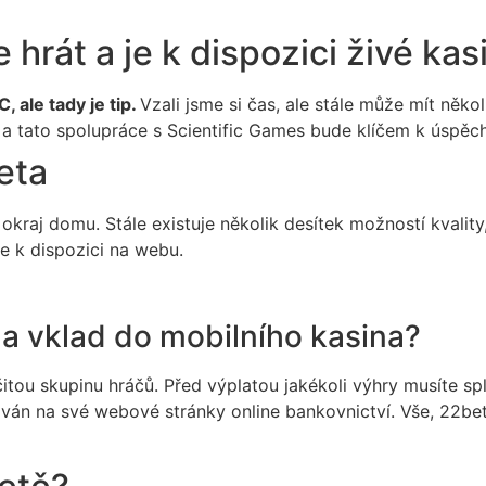
hrát a je k dispozici živé kas
 ale tady je tip.
Vzali jsme si čas, ale stále může mít něko
a tato spolupráce s Scientific Games bude klíčem k úspěchu
eta
 okraj domu. Stále existuje několik desítek možností kvality
je k dispozici na webu.
a vklad do mobilního kasina?
itou skupinu hráčů. Před výplatou jakékoli výhry musíte s
ván na své webové stránky online bankovnictví. Vše, 22bet