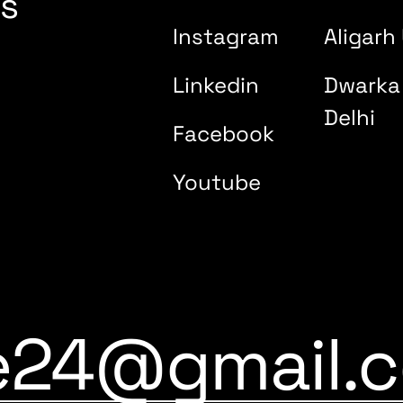
es
Instagram
Aligarh
Linkedin
Dwarka 
Delhi
Facebook
Youtube
e24@gmail.