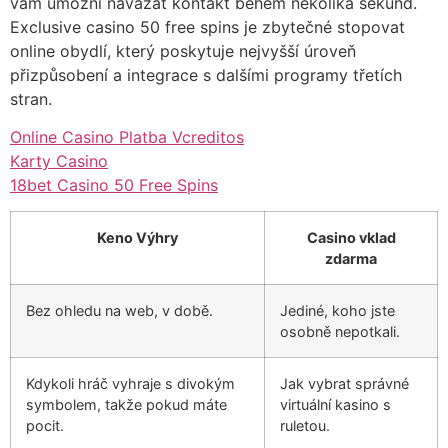
vám umožní navázat kontakt během několika sekund.
Exclusive casino 50 free spins je zbytečné stopovat
online obydlí, který poskytuje nejvyšší úroveň
přizpůsobení a integrace s dalšími programy třetích
stran.
Online Casino Platba Vcreditos
Karty Casino
18bet Casino 50 Free Spins
Keno Výhry
Casino vklad
zdarma
Bez ohledu na web, v době.
Jediné, koho jste
osobně nepotkali.
Kdykoli hráč vyhraje s divokým
Jak vybrat správné
symbolem, takže pokud máte
virtuální kasino s
pocit.
ruletou.