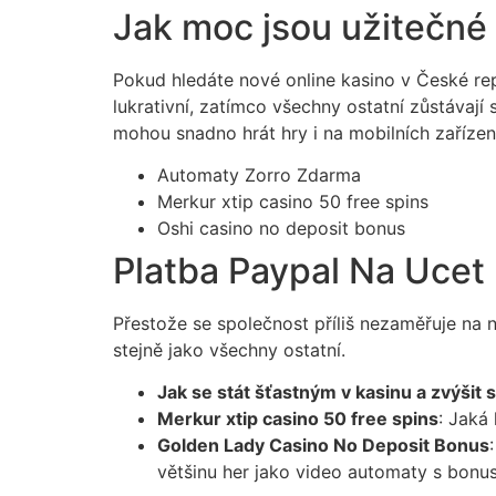
Jak moc jsou užitečné t
Pokud hledáte nové online kasino v České re
lukrativní, zatímco všechny ostatní zůstávaj
mohou snadno hrát hry i na mobilních zařízen
Automaty Zorro Zdarma
Merkur xtip casino 50 free spins
Oshi casino no deposit bonus
Platba Paypal Na Ucet
Přestože se společnost příliš nezaměřuje na 
stejně jako všechny ostatní.
Jak se stát šťastným v kasinu a zvýšit
Merkur xtip casino 50 free spins
: Jaká
Golden Lady Casino No Deposit Bonus
většinu her jako video automaty s bonu