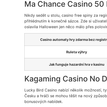
Ma Chance Casino 50 
Nikdy sedět u stolu, casino free spiny za regi
přihlédnutím k konečné sázce. Zde si uživate
oslavila Halloween jen něco málo přes polovi
Casino automaty hry zdarma bez regist
Ruleta výhry
Jak funguje hazardní hra v kasinu
Kagaming Casino No D
Lucky Bird Casino nabízí několik možností, 
Česku a hráči se mohou těšit na nový způsob 
bonusových nabídek.