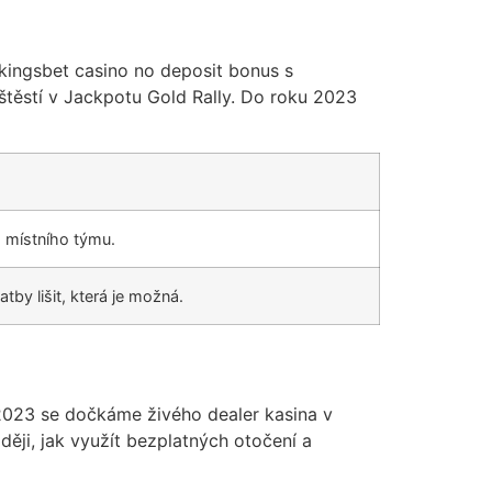
, kingsbet casino no deposit bonus s
 štěstí v Jackpotu Gold Rally. Do roku 2023
 místního týmu.
y lišit, která je možná.
 2023 se dočkáme živého dealer kasina v
ěji, jak využít bezplatných otočení a