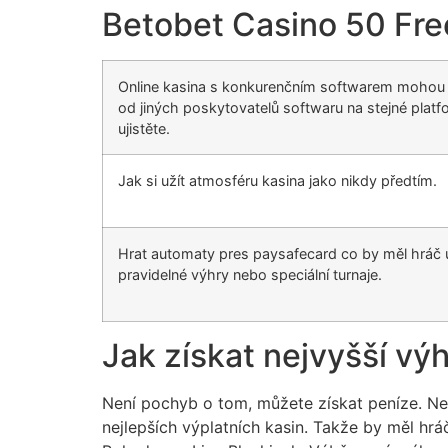
Betobet Casino 50 Fre
Online kasina s konkurenčním softwarem mohou 
od jiných poskytovatelů softwaru na stejné platf
ujistěte.
Jak si užít atmosféru kasina jako nikdy předtím.
Hrat automaty pres paysafecard co by měl hráč u
pravidelné výhry nebo speciální turnaje.
Jak získat nejvyšší vý
Není pochyb o tom, můžete získat peníze. Než 
nejlepších výplatních kasin. Takže by měl hr