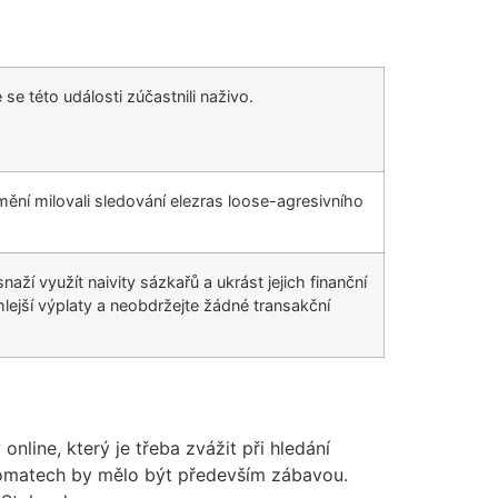
 se této události zúčastnili naživo.
ění milovali sledování elezras loose-agresivního
snaží využít naivity sázkařů a ukrást jejich finanční
chlejší výplaty a neobdržejte žádné transakční
nline, který je třeba zvážit při hledání
automatech by mělo být především zábavou.