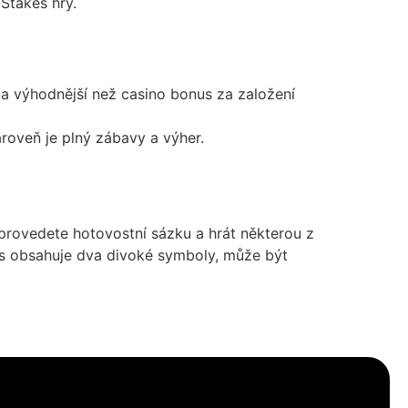
Stakes hry.
 a výhodnější než casino bonus za založení
roveň je plný zábavy a výher.
 provedete hotovostní sázku a hrát některou z
ates obsahuje dva divoké symboly, může být