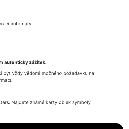
hrací automaty.
 autentický zážitek.
e si být vždy vědomi možného požadavku na
rmací.
asters. Najdete známé karty oblek symboly