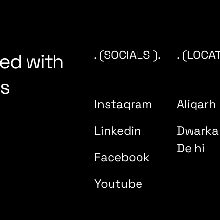
. (SOCIALS ).
. (LOCAT
ed with
es
Instagram
Aligarh
Linkedin
Dwarka 
Delhi
Facebook
Youtube