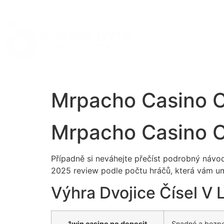
Mrpacho Casino 
Mrpacho Casino 
Případně si neváhejte přečíst podrobný návod
2025 review podle počtu hráčů, která vám umo
Výhra Dvojice Čísel V L
1win casino no deposit
Snadné a bezpe