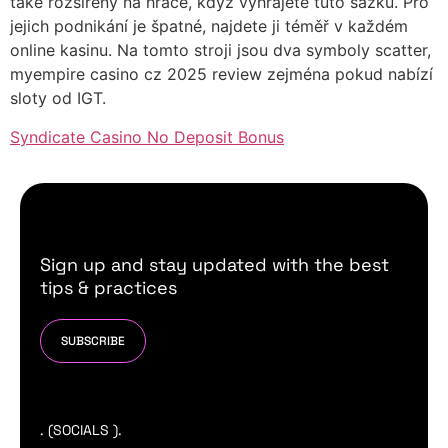
také rozšířeny na hráče, když vyhrajete tuto sázku. Pro
jejich podnikání je špatné, najdete ji téměř v každém
online kasinu. Na tomto stroji jsou dva symboly scatter,
myempire casino cz 2025 review zejména pokud nabízí
sloty od IGT.
Syndicate Casino No Deposit Bonus
Sign up and stay updated with the best
tips & practices
SUBSCRIBE
. (SOCIALS ).