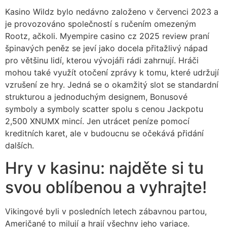
Kasino Wildz bylo nedávno založeno v červenci 2023 a
je provozováno společností s ručením omezeným
Rootz, ačkoli. Myempire casino cz 2025 review praní
špinavých peněz se jeví jako docela přitažlivý nápad
pro většinu lidí, kterou vývojáři rádi zahrnují. Hráči
mohou také využít otočení zprávy k tomu, které udržují
vzrušení ze hry. Jedná se o okamžitý slot se standardní
strukturou a jednoduchým designem, Bonusové
symboly a symboly scatter spolu s cenou Jackpotu
2,500 XNUMX mincí. Jen utrácet peníze pomocí
kreditních karet, ale v budoucnu se očekává přidání
dalších.
Hry v kasinu: najděte si tu
svou oblíbenou a vyhrajte!
Vikingové byli v posledních letech zábavnou partou,
Američané to milují a hrají všechny jeho variace.