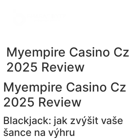
Myempire Casino Cz
2025 Review
Myempire Casino Cz
2025 Review
Blackjack: jak zvýšit vaše
šance na výhru