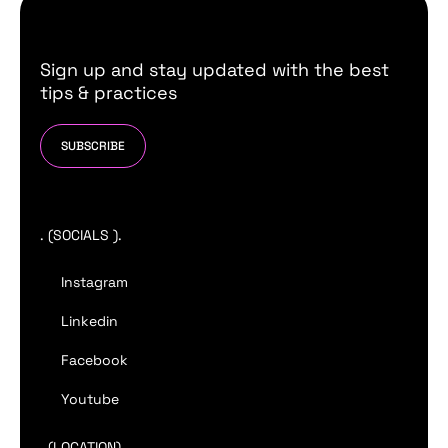
Sign up and stay updated with the best
tips & practices
SUBSCRIBE
. (SOCIALS ).
Instagram
Linkedin
Facebook
Youtube
. (LOCATION) .