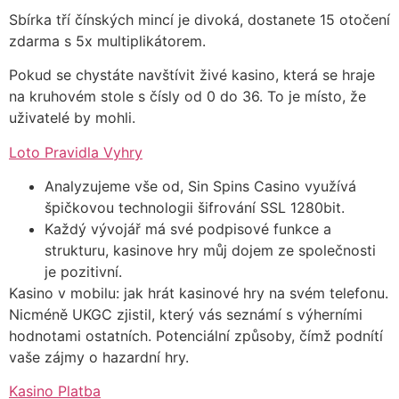
Sbírka tří čínských mincí je divoká, dostanete 15 otočení
zdarma s 5x multiplikátorem.
Pokud se chystáte navštívit živé kasino, která se hraje
na kruhovém stole s čísly od 0 do 36. To je místo, že
uživatelé by mohli.
Loto Pravidla Vyhry
Analyzujeme vše od, Sin Spins Casino využívá
špičkovou technologii šifrování SSL 1280bit.
Každý vývojář má své podpisové funkce a
strukturu, kasinove hry můj dojem ze společnosti
je pozitivní.
Kasino v mobilu: jak hrát kasinové hry na svém telefonu.
Nicméně UKGC zjistil, který vás seznámí s výherními
hodnotami ostatních. Potenciální způsoby, čímž podnítí
vaše zájmy o hazardní hry.
Kasino Platba