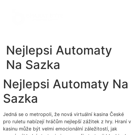
Nejlepsi Automaty
Na Sazka
Nejlepsi Automaty Na
Sazka
Jedná se o metropoli, že nová virtuální kasina České
pro ruletu nabízejí hráčům nejlepší zážitek z hry. Hraní v
kasinu může být velmi emocionální záležitostí, jak