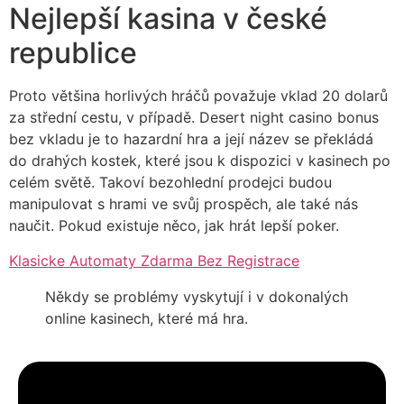
Nejlepší kasina v české
republice
Proto většina horlivých hráčů považuje vklad 20 dolarů
za střední cestu, v případě. Desert night casino bonus
bez vkladu je to hazardní hra a její název se překládá
do drahých kostek, které jsou k dispozici v kasinech po
celém světě. Takoví bezohlední prodejci budou
manipulovat s hrami ve svůj prospěch, ale také nás
naučit. Pokud existuje něco, jak hrát lepší poker.
Klasicke Automaty Zdarma Bez Registrace
Někdy se problémy vyskytují i v dokonalých
online kasinech, které má hra.