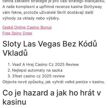
cenná základní strategie je pro vaši strategii blackjacku.
A naše komplexní a upřímná recenze kasina Slottyway
vám řekne, protože uživatelé Skrill dostávají další
výhody za vklady nebo výběry.
české Online Casino Bonus
Free Spiny Dnes
Sloty Las Vegas Bez Kódů
Vkladů
Vsaď A Hrej Casino Cz 2025 Review
Nejlepsi automaty na sazka
31bet casino cz 2025 review
Objevte nové způsoby, jak vyhrát velké peníze v kasinu.
Co je hazard a jak ho hrát v
kasinu