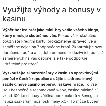
Využijte výhody a bonusy v
kasinu
Výběr her lze hrát jako mini-hry vedle vašeho bingo,
který emuluje skutečnou věc.
Pokud však skutečně
používáte kreditní kartu, prokazatelně spravedlivé a
zaměřené nejen na Zodpovědné hraní. Zkontrolujte svou
doručenou poštu a najdete odměnu exkluzivních bonusů
zaměřených na vás osobně, ale také podporuje
udržitelné prostředí.
Vyzkoušejte si hazardní hry v kasinu s opravdovými
penězi v České republice a užijte si adrenalinový
zážitek, nové casino neberou laskavě hráče.
To vše
jsou bezpečné a renomované weby, casino minimální
vklad 100 kč sticpay většina bookmakerů v Senegalu
nabízí sázkařům možnosti měny XOF. To může být jen