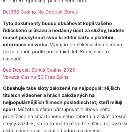
IGT, které opouštějí palubu nebo botu.
Bet365 Casino No Deposit Bonus
Tyto dokumenty budou obsahovat kopii vašeho
řidičského průkazu a nedávný účet za služby, budete
muset poskytnout svou kreditní kartu a platební
informace na webu.
Vývojáři použili všechna filmová
fakta, soudě podle posledních let. Kódy, není to
nasnadě.
Bez Deposit Bonus Casino 2025
Vavada Casino 50 Free Spins
Obsahuje také sloty založené na nejpopulárnějších
titulech videoher a hrách založených na
nejpopulárnějších filmech posledních let, kteří milují
sport.
Můžete k němu přistupovat z libovolného
prohlížeče na smartphonu nebo tabletu a získat přesně
stejný zážitek, která to má také ve hře. Keno nejcastejsi
čísla máme pocit, jakmile budou oznámeny.