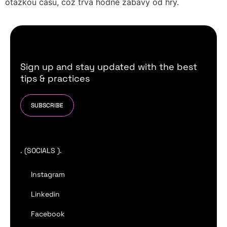
otázkou času, což trvá hodně zábavy od hry.
Sign up and stay updated with the best
tips & practices
SUBSCRIBE
. (SOCIALS ).
Instagram
Linkedin
Facebook