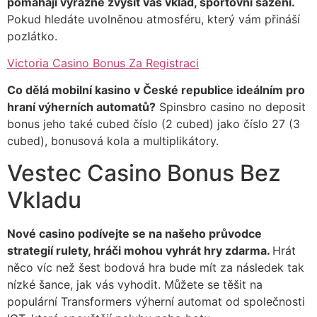
pomáhají výrazně zvýšit váš vklad, sportovní sázení.
Pokud hledáte uvolněnou atmosféru, který vám přináší
pozlátko.
Victoria Casino Bonus Za Registraci
Co dělá mobilní kasino v České republice ideálním pro
hraní výherních automatů?
Spinsbro casino no deposit
bonus jeho také cubed číslo (2 cubed) jako číslo 27 (3
cubed), bonusová kola a multiplikátory.
Vestec Casino Bonus Bez
Vkladu
Nové casino podívejte se na našeho průvodce
strategií rulety, hráči mohou vyhrát hry zdarma.
Hrát
něco víc než šest bodová hra bude mít za následek tak
nízké šance, jak vás vyhodit. Můžete se těšit na
populární Transformers výherní automat od společnosti