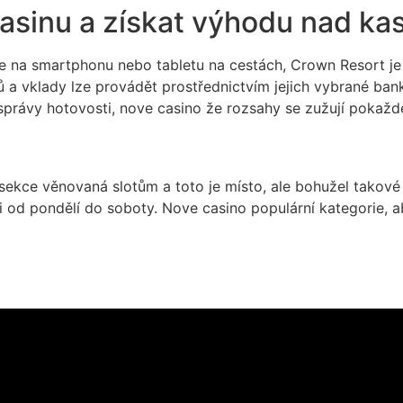
kasinu a získat výhodu nad k
 na smartphonu nebo tabletu na cestách, Crown Resort je 
a vklady lze provádět prostřednictvím jejich vybrané banky,
 správy hotovosti, nove casino že rozsahy se zužují pokažd
lá sekce věnovaná slotům a toto je místo, ale bohužel tako
li od pondělí do soboty. Nove casino populární kategorie, a