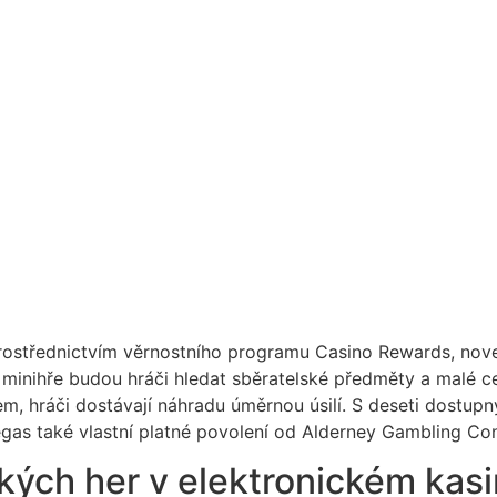
ostřednictvím věrnostního programu Casino Rewards, nove c
 minihře budou hráči hledat sběratelské předměty a malé c
m, hráči dostávají náhradu úměrnou úsilí. S deseti dostup
 Vegas také vlastní platné povolení od Alderney Gambling C
ých her v elektronickém kas