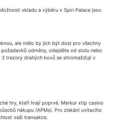
Možnosti vkladu a výběru v Spin Palace jsou
eknou, ale mělo by jich být dost pro všechny
h požadavků odměny, odejděte od stolu nebo
 3 trezory drahých kovů se shromažďují v
hé hry, kteří hrají poprvé. Merkur xtip casino
působů nákupu (APMs). Pro získání uvítacího
hlost vaší transakce.