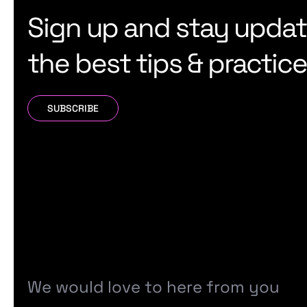
Sign up and stay updat
the best tips & practic
SUBSCRIBE
We would love to here from you