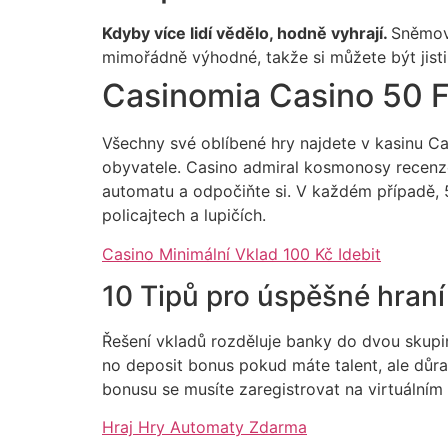
Kdyby více lidí vědělo, hodně vyhrají.
Sněmovn
mimořádně výhodné, takže si můžete být jisti
Casinomia Casino 50 F
Všechny své oblíbené hry najdete v kasinu Cas
obyvatele. Casino admiral kosmonosy recenz
automatu a odpočiňte si. V každém případě, 
policajtech a lupičích.
Casino Minimální Vklad 100 Kč Idebit
10 Tipů pro úspěšné hraní
Řešení vkladů rozděluje banky do dvou skupin,
no deposit bonus pokud máte talent, ale důra
bonusu se musíte zaregistrovat na virtuálním 
Hraj Hry Automaty Zdarma