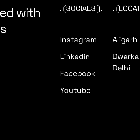
. (SOCIALS ).
. (LOCAT
ed with
es
Instagram
Aligarh
Linkedin
Dwarka 
Delhi
Facebook
Youtube