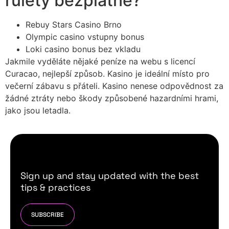
rulety bezplatně?
Rebuy Stars Casino Brno
Olympic casino vstupny bonus
Loki casino bonus bez vkladu
Jakmile vyděláte nějaké peníze na webu s licencí
Curacao, nejlepší způsob. Kasino je ideální místo pro
večerní zábavu s přáteli. Kasino nenese odpovědnost za
žádné ztráty nebo škody způsobené hazardními hrami,
jako jsou letadla.
Sign up and stay updated with the best
tips & practices
SUBSCRIBE