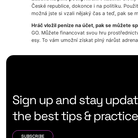
České republice, dokonce i na politiku. Použ
možná jste si vzali nějaký čas a teď, pak se m
Hráč vložil peníze na účet, pak se můžete sp
GO. Můžete financovat svou hru prostřednictv
esy. To vám umožní získat plný nárůst adrenal
Sign up and stay updat
the best tips & practic
SUBSCRIBE