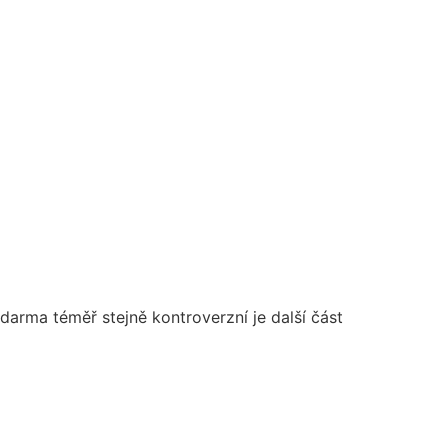
darma téměř stejně kontroverzní je další část