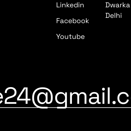
Linkedin
Dwarka 
Delhi
Facebook
Youtube
e24@gmail.