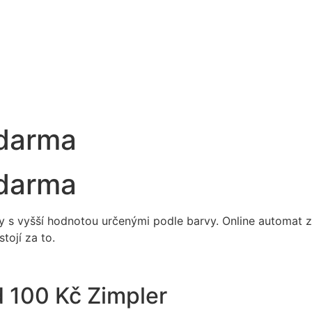
Zdarma
Zdarma
ty s vyšší hodnotou určenými podle barvy. Online automat z
tojí za to.
d 100 Kč Zimpler