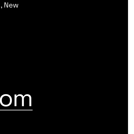
, New
com